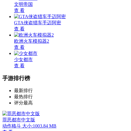
文明帝国
查 看
GTA侠盗猎车手迈阿密
查 看
欧洲火车模拟器2
查 看
少女都市
查 看
手游排行榜
最新排行
最热排行
评分最高
罪恶都市中文版
动作格斗
大小:1003.84 MB