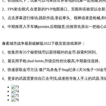
1、在线模式下，玩家可以与来自世界各地的玩家一起创建房
2、FPS射击模式.在更新的PVP地图港口、宫殿和实验室以全
3、点击屏幕进行移动,跳跃作战,拿起拳头、棍棒或者是枪械,
4、中期推荐入手车辆permier,后期随意,但推荐先弄出一把核
像素城市战争最新破解版2022下载安装游戏测评：
1、收集所有35个秘密钱币以获得额外的金币.探索时间到。
2、最实用手枪;dual berets,升级后性价比极高,中期最佳选择。
3、快速获取金币方法 僵尸岛杀兔子!bug纪录:1天50兔子=50金
4、更多的武器需要你自己去寻找,或者抢夺敌人手上的武器,