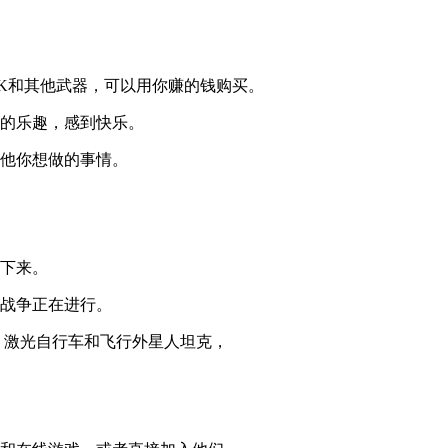
K和其他武器，可以用你赚的钱购买。
戏的乐趣，感到快乐。
其他你想做的事情。
存下来。
的战争正在进行。
、激光自行车和飞行外星人坦克，