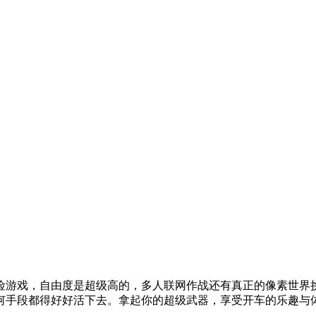
险游戏，自由度是超级高的，多人联网作战还有真正的像素世界
何手段都得好好活下去。拿起你的超级武器，享受开车的乐趣与