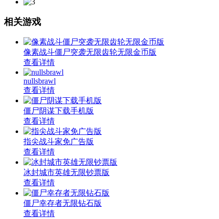
相关游戏
像素战斗僵尸突袭无限齿轮无限金币版
查看详情
nullsbrawl
查看详情
僵尸阴谋下载手机版
查看详情
指尖战斗家免广告版
查看详情
冰封城市英雄无限钞票版
查看详情
僵尸幸存者无限钻石版
查看详情