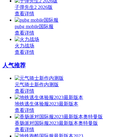
子弹先生2 2026版
查看详情
pubg mobile国际服
查看详情
火力战场
查看详情
人气推荐
元气骑士新作内测版
查看详情
地铁逃生体验服2023最新版本
查看详情
香肠派对国际服2023最新版本奥特曼版
查看详情