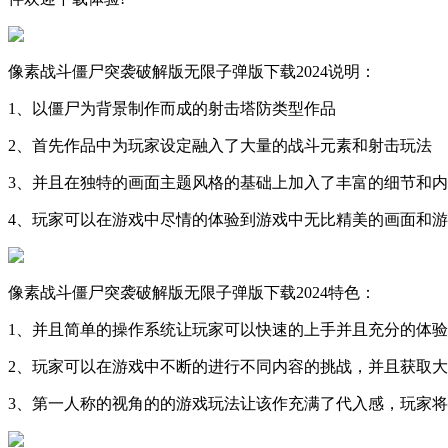
像素战斗僵尸突袭破解版无限子弹版下载2024说明：
1、以僵尸为背景制作而成的射击塔防类型作品
2、首先作品中为玩家设定融入了大量的战斗元素和射击玩法
3、并且在独特的画面主题风格的基础上加入了丰富的细节和
4、玩家可以在游戏中尽情的体验到游戏中无比精美的画面和
像素战斗僵尸突袭破解版无限子弹版下载2024特色：
1、并且简单的操作系统让玩家可以快速的上手并且充分的体
2、玩家可以在游戏中不断的进行不同内容的挑战，并且获取
3、第一人称的视角的的游戏玩法让该作充满了代入感，玩家