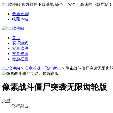
711软件站-官方软件下载基地-绿色 、安全、高速的下载网站！
最新更新
|
收藏本站
首页
安卓游戏
安卓软件
文章资讯
专题栏目
711软件站
>
安卓游戏
>
飞行射击
> 像素战斗僵尸突袭无限齿
像素战斗僵尸突袭无限齿轮版
类型：
飞行射击