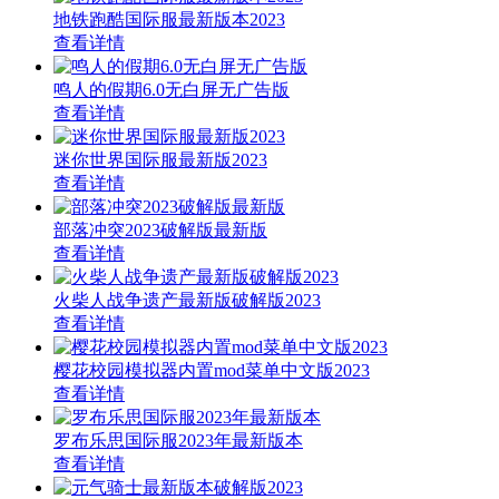
地铁跑酷国际服最新版本2023
查看详情
鸣人的假期6.0无白屏无广告版
查看详情
迷你世界国际服最新版2023
查看详情
部落冲突2023破解版最新版
查看详情
火柴人战争遗产最新版破解版2023
查看详情
樱花校园模拟器内置mod菜单中文版2023
查看详情
罗布乐思国际服2023年最新版本
查看详情