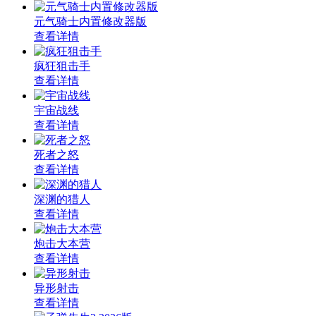
元气骑士内置修改器版
查看详情
疯狂狙击手
查看详情
宇宙战线
查看详情
死者之怒
查看详情
深渊的猎人
查看详情
炮击大本营
查看详情
异形射击
查看详情