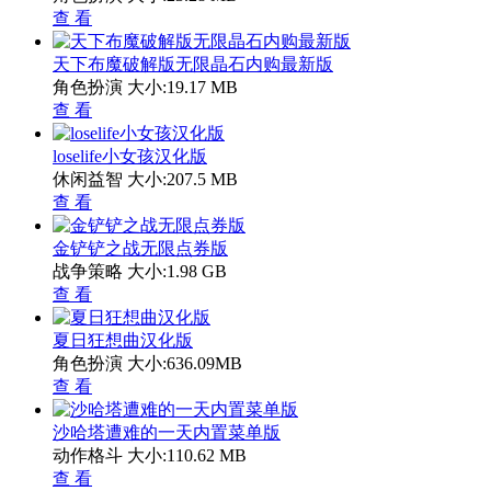
查 看
天下布魔破解版无限晶石内购最新版
角色扮演
大小:19.17 MB
查 看
loselife小女孩汉化版
休闲益智
大小:207.5 MB
查 看
金铲铲之战无限点券版
战争策略
大小:1.98 GB
查 看
夏日狂想曲汉化版
角色扮演
大小:636.09MB
查 看
沙哈塔遭难的一天内置菜单版
动作格斗
大小:110.62 MB
查 看