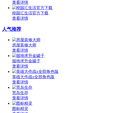
查看详情
校园汇生活官方下载
查看详情
人气推荐
房屋装修大师
查看详情
掘地求升金罐子
查看详情
英雄大作战x全部角色版
查看详情
荒岛生存
查看详情
图标精灵