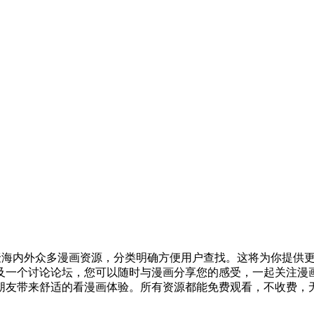
聚海内外众多漫画资源，分类明确方便用户查找。这将为你提供
及一个讨论论坛，您可以随时与漫画分享您的感受，一起关注漫
朋友带来舒适的看漫画体验。所有资源都能免费观看，不收费，