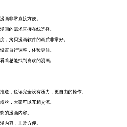
看漫画非常直接方便。
对漫画的需求直接在线选择。
亮度，拷贝漫画软件的画质非常好。
等设置自行调整，体验更佳。
看着总能找到喜欢的漫画;
择推送，也读完全没有压力，更自由的操作。
多粉丝，大家可以互相交流。
喜欢的漫画内容。
动漫内容，非常方便。