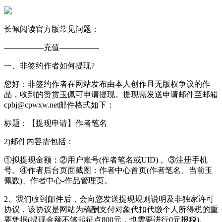
长佩阅读官方版常见问题：
—————充值—————
一、非签约作者如何提现?
您好：非签约作者在网站发布由本人创作且无版权争议的作
品，收到的赞赏玉佩可申请提现。提现需发送申请邮件至邮箱
cpbj@cpwxw.net邮件格式如下：
标题：【提现申请】作者笔名
2)邮件内容需包括：
①拟提现金额：②用户账号(作者笔名或UID) 。③注册手机
号。④作者后台页面截图：作者中心首页(作者笔名、当前玉
佩数)、作者中心-作品管理页。
2、我们收到邮件后，会向您发送提现规则说明及非独家许可
协议，该协议是网站为稿酬支付对象代扣代缴个人所得税的重
要凭据(提现金额不够起征点800元，也需要进行0元报税)。