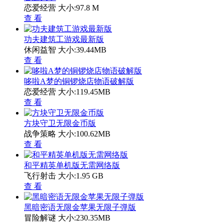
恋爱经营
大小:97.8 M
查 看
功夫建筑工游戏最新版
休闲益智
大小:39.44MB
查 看
哆啦A梦的铜锣烧店物语破解版
恋爱经营
大小:119.45MB
查 看
方块守卫无限金币版
战争策略
大小:100.62MB
查 看
和平精英单机版无需网络版
飞行射击
大小:1.95 GB
查 看
黑暗密语无限金苹果无限子弹版
冒险解谜
大小:230.35MB