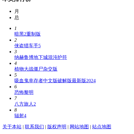
月
总
1
暗黑2重制版
2
侠盗猎车手5
3
纳赫鲁博地下城混沌护符
4
植物大战僵尸杂交版
5
吸血鬼幸存者中文版破解版最新版2024
6
恐怖黎明
7
八方旅人2
8
辐射4
关于本站
|
联系我们
|
版权声明
|
网站地图
|
站点地图