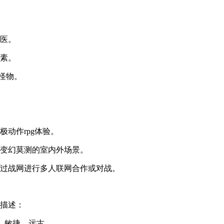
巫医。
元素。
怪物。
动作rpg体验。
，变幻莫测的室内外场景。
通过战网进行多人联网合作或对战。
备描述：
生命，敏捷。远古。