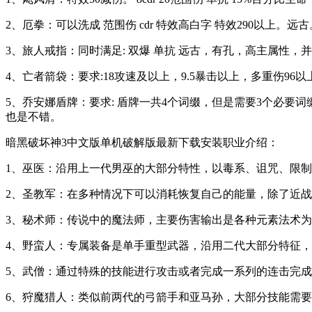
2、厄拳：可以洗成 范围伤 cdr 特效高白字 特效290以上。
3、旅人戒指：同时满足: 双爆 单抗 远古，有孔，高主属性
4、亡者箭袋：要求:18攻速及以上，9.5暴击以上，多重伤96以上
5、乔安娜盾牌：要求: 盾牌一共4个词缀，但是需要3个必要词缀。
也是不错。
暗黑破坏神3中文版单机破解版最新下载安装职业介绍：
1、巫医：沿用上一代男巫的大部分特性，以毒系、诅咒、限
2、圣教军：在多种情况下可以消耗恢复自己的能量，除了近
3、秘术师：传说中的魔法师，主要伤害输出是各种元素法术
4、野蛮人：专属装备是单手重型武器，沿用二代大部分特征
5、武僧：通过特殊的技能进行攻击或者完成一系列的连击完
6、狩魔猎人：类似前两代的弓箭手和亚马孙，大部分技能需