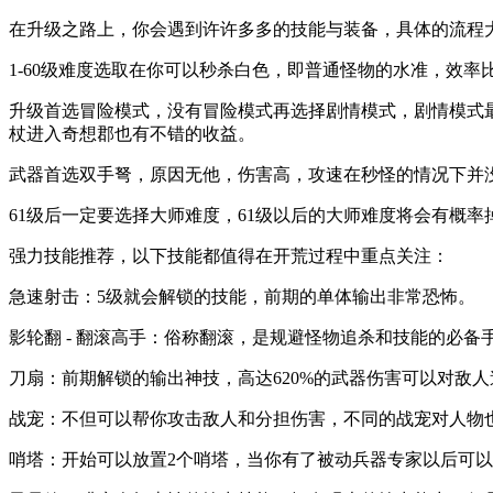
在升级之路上，你会遇到许许多多的技能与装备，具体的流程
1-60级难度选取在你可以秒杀白色，即普通怪物的水准，效
升级首选冒险模式，没有冒险模式再选择剧情模式，剧情模式最
杖进入奇想郡也有不错的收益。
武器首选双手弩，原因无他，伤害高，攻速在秒怪的情况下并
61级后一定要选择大师难度，61级以后的大师难度将会有概
强力技能推荐，以下技能都值得在开荒过程中重点关注：
急速射击：5级就会解锁的技能，前期的单体输出非常恐怖。
影轮翻 - 翻滚高手：俗称翻滚，是规避怪物追杀和技能的必备
刀扇：前期解锁的输出神技，高达620%的武器伤害可以对敌
战宠：不但可以帮你攻击敌人和分担伤害，不同的战宠对人物
哨塔：开始可以放置2个哨塔，当你有了被动兵器专家以后可以