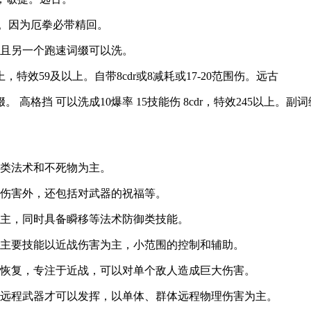
远古。因为厄拳必带精回。
，并且另一个跑速词缀可以洗。
，特效59及以上。自带8cdr或8减耗或17-20范围伤。远古
 高格挡 可以洗成10爆率 15技能伤 8cdr，特效245以上。副
制类法术和不死物为主。
战伤害外，还包括对武器的祝福等。
为主，同时具备瞬移等法术防御类技能。
，主要技能以近战伤害为主，小范围的控制和辅助。
成恢复，专注于近战，可以对单个敌人造成巨大伤害。
要远程武器才可以发挥，以单体、群体远程物理伤害为主。