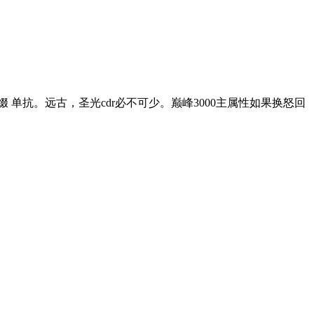
词缀 单抗。远古，圣光cdr必不可少。巅峰3000主属性如果换怒回