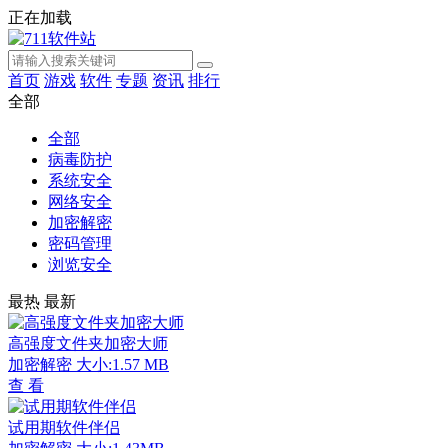
正在加载
首页
游戏
软件
专题
资讯
排行
全部
全部
病毒防护
系统安全
网络安全
加密解密
密码管理
浏览安全
最热
最新
高强度文件夹加密大师
加密解密
大小:1.57 MB
查 看
试用期软件伴侣