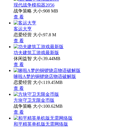
现代战争模拟器2056
战争策略
大小:908 MB
查 看
客运大亨
恋爱经营
大小:97.8 M
查 看
功夫建筑工游戏最新版
休闲益智
大小:39.44MB
查 看
哆啦A梦的铜锣烧店物语破解版
恋爱经营
大小:119.45MB
查 看
方块守卫无限金币版
战争策略
大小:100.62MB
查 看
和平精英单机版无需网络版