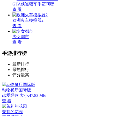
GTA侠盗猎车手迈阿密
查 看
欧洲火车模拟器2
查 看
少女都市
查 看
手游排行榜
最新排行
最热排行
评分最高
动物餐厅国际版
恋爱经营
大小:47.83 MB
查 看
茉莉的花园