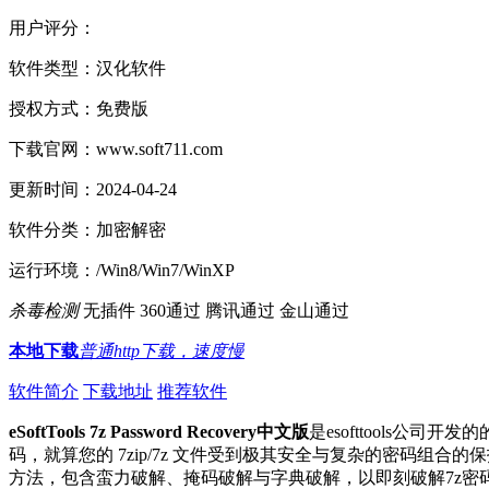
用户评分：
软件类型：
汉化软件
授权方式：
免费版
下载官网：
www.soft711.com
更新时间：
2024-04-24
软件分类：
加密解密
运行环境：
/Win8/Win7/WinXP
杀毒检测
无插件
360通过
腾讯通过
金山通过
本地下载
普通http下载，速度慢
软件简介
下载地址
推荐软件
eSoftTools 7z Password Recovery中文版
是esofttools公
码，就算您的 7zip/7z 文件受到极其安全与复杂的密码组合的保护，因为 e
方法，包含蛮力破解、掩码破解与字典破解，以即刻破解7z密