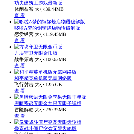
功夫建筑工游戏最新版
休闲益智
大小:39.44MB
查 看
哆啦A梦的铜锣烧店物语破解版
恋爱经营
大小:119.45MB
查 看
方块守卫无限金币版
战争策略
大小:100.62MB
查 看
和平精英单机版无需网络版
飞行射击
大小:1.95 GB
查 看
黑暗密语无限金苹果无限子弹版
冒险解谜
大小:230.35MB
查 看
像素战斗僵尸突袭无限齿轮版