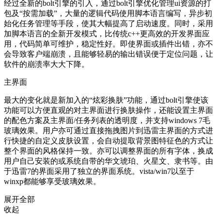
经过全新的bolt引擎的引入，通过bolt引擎优化管理ui资源的打
包及“按需加载”，大量的逻辑代码使用脚本语言编写，异步初
始化任务管理等手段，使其大幅提高了启动速度。同时，采用
加脚本语言的全新开发模式，比传统c++更高效的开发界面应
用，代码简单可维护，稳定性好。即使界面或插件出错，亦不
会导致客户端崩溃，且能够轻易的输出错误便于定位问题，让
软件的崩溃率大大下降。
主界面
最大的变化就是新加入的“炫彩换肤”功能，通过bolt引擎使该
功能可以方便直观的对主界面进行换肤操作，还能设置主界面
的配色方案及主界面/任务列表的透明度，并支持windows 7毛
玻璃效果。用户亦可通过直接拖拽图片到迅雷主界面的方式进
行快捷的自定义皮肤设置，会自动提取背景图特征色的方式让
整个界面的风格保持一致。亦可以调整界面的所有字体，换成
用户自己安装的或系统自带的华文琥珀、火星文、隶书等。由
于迅雷7的界面采用了独立的界面系统。vista/win7以至于
winxp都能够享受玻璃效果。
展开全部
收起