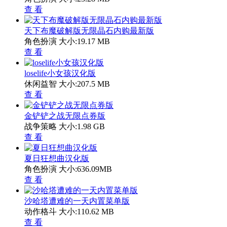
查 看
天下布魔破解版无限晶石内购最新版
角色扮演
大小:19.17 MB
查 看
loselife小女孩汉化版
休闲益智
大小:207.5 MB
查 看
金铲铲之战无限点券版
战争策略
大小:1.98 GB
查 看
夏日狂想曲汉化版
角色扮演
大小:636.09MB
查 看
沙哈塔遭难的一天内置菜单版
动作格斗
大小:110.62 MB
查 看