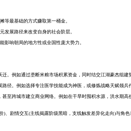
地摊等最基础的方式赚取第一桶金。
多元发展路径来改变自身的社会阶层。
并能影响朝局的地方性或全国性庞大势力。
跃迁。例如通过垄断米粮市场积累资金，同时结交江湖豪杰组建
展路径。例如选择专注医学技能成为神医，或修炼战略天赋领兵作
，甚至跨城市建立商业网络。例如在干旱时囤积水源，洪水期高
价)、剧情交互(主线揭露阶级黑暗，支线触发差异化走向)与角色