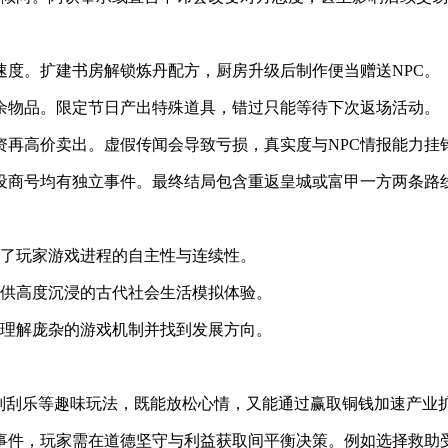
度。扩建书房解锁炼丹配方，厨房升级后制作便当赠送NPC。
余物品。限定节日产出特殊道具，错过只能等待下次返场活动。
资再高价卖出。虚假传闻会导致亏损，真实度与NPC情报能力挂
设商号均有独立事件。最终结局包含重返皇城或富甲一方两条路
证了玩家游戏进程的自主性与连续性。
提供高度沉浸的古代社会生活模拟体验。
家理解庞杂的游戏机制并找到发展方向。
刮刮乐等趣味玩法，既能放松心情，又能通过赢取铜钱加速产业扩张
事件，玩家需在道德坚守与利益获取间平衡决策。例如选择救助