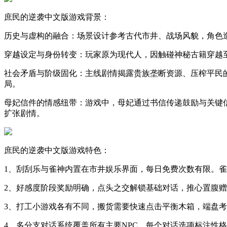
庶民的逆袭中文版游戏背景：
历史与虚构的融合：场景设计参考古代市井、战场风貌，角色造
穿越设定与身份转变：玩家原为现代人，因触碰神秘古籍穿越
社会矛盾与阶级固化：主线剧情揭露贵族垄断资源、压榨平民的
局。
母妃信件的情感纽带：游戏中，母妃通过书信传递鼓励与关键信
扩张剧情。
庶民的逆袭中文版游戏特色：
1、刮刮乐与雀神内置在市井娱乐界面，每日免费次数有限。
2、好感度阶段奖励明确，点头之交解锁基础对话，推心置腹
3、打工小游戏各有不同，搬货需要快速点击平衡木箱，端盘
4、多分支对话系统覆盖所有主要NPC，每个对话选项标注性