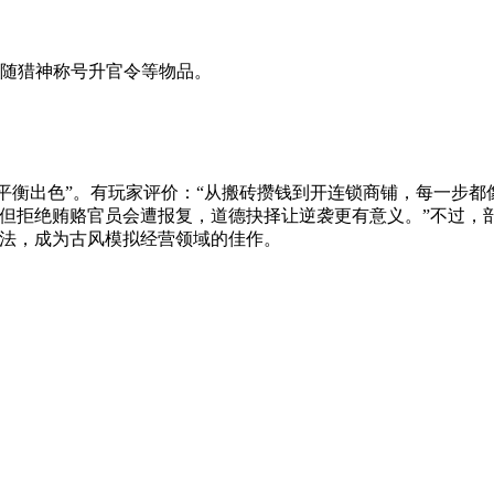
法随猎神称号升官令等物品。
性平衡出色”。有玩家评价：“从搬砖攒钱到开连锁商铺，每一步都
但拒绝贿赂官员会遭报复，道德抉择让逆袭更有意义。”不过，部
玩法，成为古风模拟经营领域的佳作。