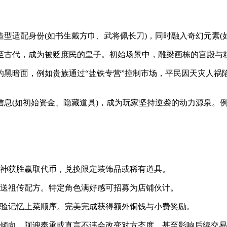
型适配身份(如书生戴方巾、武将佩长刀)，同时融入奇幻元素(
至古代，成为被贬庶民的皇子。初始场景中，雕梁画栋的宫殿与
黑暗面，例如贵族通过“盐铁专营”控制市场，平民因天灾人祸陷
息(如初始资金、隐藏道具)，成为玩家坚持逆袭的动力源泉。例
雀神获胜赢取代币，兑换限定装饰品或稀有道具。
赠送祖传配方。特定角色满好感可招募为店铺伙计。
考验记忆上菜顺序。完美完成获得额外铜钱与小费奖励。
格倾向。阿谀奉承或直言不讳会改变对方态度，甚至影响后续交