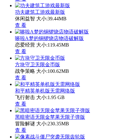
功夫建筑工游戏最新版
休闲益智
大小:39.44MB
查 看
哆啦A梦的铜锣烧店物语破解版
恋爱经营
大小:119.45MB
查 看
方块守卫无限金币版
战争策略
大小:100.62MB
查 看
和平精英单机版无需网络版
飞行射击
大小:1.95 GB
查 看
黑暗密语无限金苹果无限子弹版
冒险解谜
大小:230.35MB
查 看