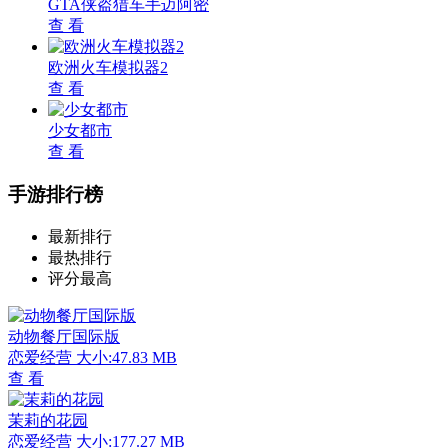
GTA侠盗猎车手迈阿密
查 看
欧洲火车模拟器2
查 看
少女都市
查 看
手游排行榜
最新排行
最热排行
评分最高
动物餐厅国际版
恋爱经营
大小:47.83 MB
查 看
茉莉的花园
恋爱经营
大小:177.27 MB