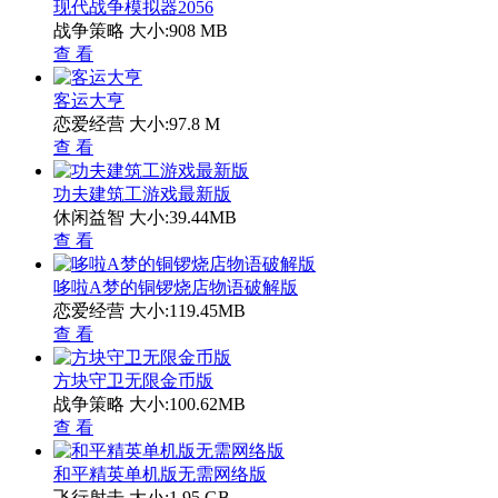
现代战争模拟器2056
战争策略
大小:908 MB
查 看
客运大亨
恋爱经营
大小:97.8 M
查 看
功夫建筑工游戏最新版
休闲益智
大小:39.44MB
查 看
哆啦A梦的铜锣烧店物语破解版
恋爱经营
大小:119.45MB
查 看
方块守卫无限金币版
战争策略
大小:100.62MB
查 看
和平精英单机版无需网络版
飞行射击
大小:1.95 GB