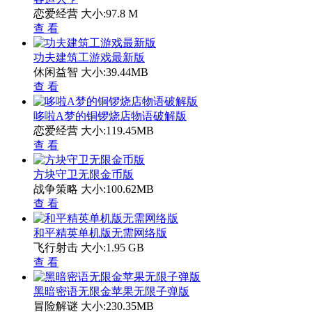
恋爱经营
大小:97.8 M
查 看
功夫建筑工游戏最新版
休闲益智
大小:39.44MB
查 看
哆啦A梦的铜锣烧店物语破解版
恋爱经营
大小:119.45MB
查 看
方块守卫无限金币版
战争策略
大小:100.62MB
查 看
和平精英单机版无需网络版
飞行射击
大小:1.95 GB
查 看
黑暗密语无限金苹果无限子弹版
冒险解谜
大小:230.35MB