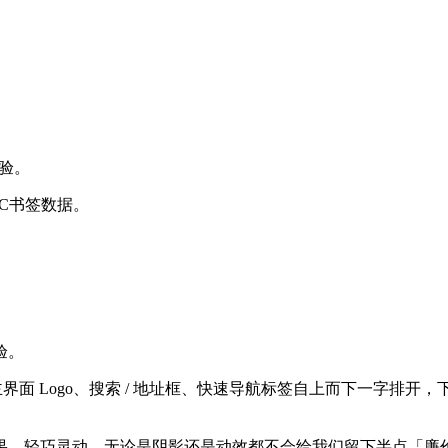
体验。
C书签数据。
验。
：主界面 Logo、搜索 / 地址框、快速导航标签自上而下一字
果，轻巧灵动，无论是阴影还是动效都不会给我们留下半点「廉