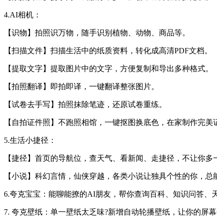
4.AI相机：
【识物】拍照识万物，随手识别植物、动物、商品等。
【扫描文件】扫描生活中的纸质资料，转化成高清PDF文档。
【提取文字】提取图片中的文字，方便复制和导出多种格式。
【拍照翻译】即拍即译，一键翻译整张图片。
【试卷去手写】拍照抹除笔迹，还原试卷重练。
【自拍证件照】不跑照相馆，一键抠图换底色，在家制作完美
5.生活小捷径：
【捷径】首页的导航位，查天气、看新闻、走捷径，不让你多
【小说】科幻言情，仙侠穿越，各类小说让独具个性的你，总
6.夸克宝宝：能聊能撩的AI朋友，帮你查询百科、知识问答、
7. 夸克壁纸：单一壁纸太乏味?新增自动轮播壁纸，让你的屏幕