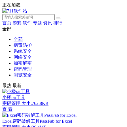
正在加载
首页
游戏
软件
专题
资讯
排行
全部
全部
病毒防护
系统安全
网络安全
加密解密
密码管理
浏览安全
最热
最新
小楼rar工具
密码管理
大小:762.8KB
查 看
Excel密码破解工具PassFab for Excel