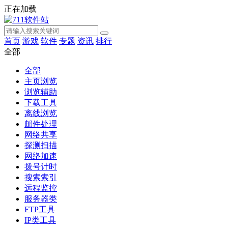
正在加载
首页
游戏
软件
专题
资讯
排行
全部
全部
主页浏览
浏览辅助
下载工具
离线浏览
邮件处理
网络共享
探测扫描
网络加速
拨号计时
搜索索引
远程监控
服务器类
FTP工具
IP类工具