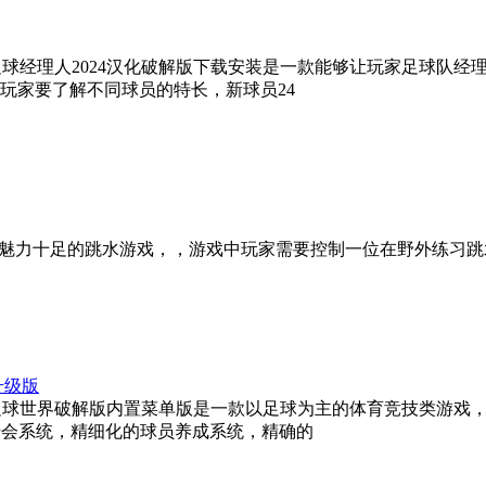
足球经理人2024汉化破解版下载安装是一款能够让玩家足球队
玩家要了解不同球员的特长，新球员24
魅力十足的跳水游戏，，游戏中玩家需要控制一位在野外练习跳水
升级版
球世界破解版内置菜单版是一款以足球为主的体育竞技类游戏，全
转会系统，精细化的球员养成系统，精确的