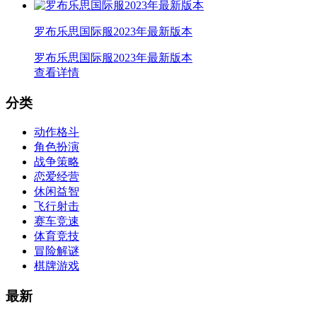
罗布乐思国际服2023年最新版本
罗布乐思国际服2023年最新版本
查看详情
分类
动作格斗
角色扮演
战争策略
恋爱经营
休闲益智
飞行射击
赛车竞速
体育竞技
冒险解谜
棋牌游戏
最新