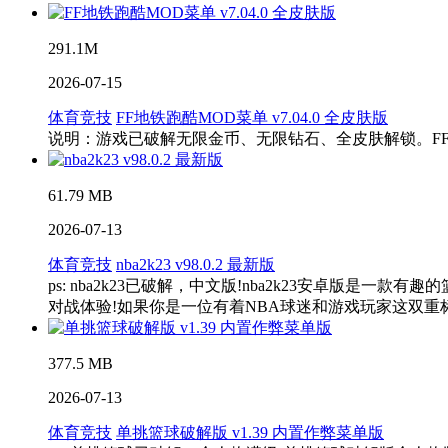
291.1M
2026-07-15
体育竞技
FF地铁跑酷MOD菜单 v7.04.0 全皮肤版
说明：游戏已破解无限金币、无限钻石、全皮肤解锁。FF
61.79 MB
2026-07-13
体育竞技
nba2k23 v98.0.2 最新版
ps: nba2k23已破解，中文版!nba2k23安卓
对战体验!如果你是一位有着NBA球迷和游戏玩家这双重标
377.5 MB
2026-07-13
体育竞技
单挑篮球破解版 v1.39 内置作弊菜单版