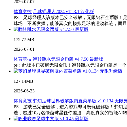
2026-07-07
体育竞技
足球经理人2024 v15.3.1 汉化版
PS：足球经理人该版本已安全破解，无限钻石金币版！
球场上不断发挥，能够真实的模拟足球的运动轨迹，而且
175.77 MB
2026-07-01
体育竞技
翻转跳水无限金币版 v4.7.50 最新版
ps：此版本已破解无限金币！翻转跳水无限金币版是一个
127.14MB
2026-06-23
体育竞技
梦幻足球世界破解版内置菜单版 v1.0.134 无限
PS：游戏已完全破解，进入游戏即可畅玩破解版！梦幻足
选，超过10万名绿茵球星任你差遣，高度真实的智能AI