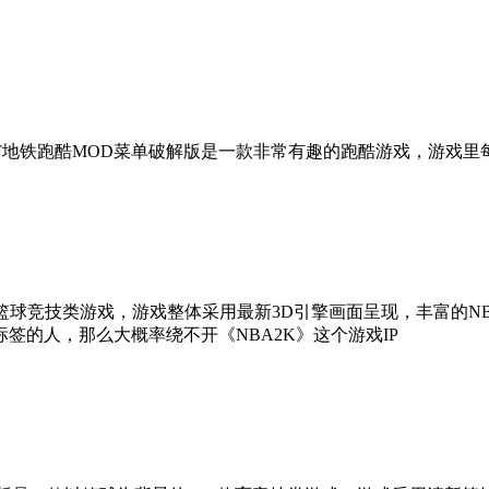
地铁跑酷MOD菜单破解版是一款非常有趣的跑酷游戏，游戏里每
版是一款有趣的篮球竞技类游戏，游戏整体采用最新3D引擎画面呈现，
签的人，那么大概率绕不开《NBA2K》这个游戏IP