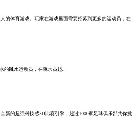
经理人的体育游戏。玩家在游戏里面需要招募到更多的运动员，在
的跳水运动员，在跳水员起...
新的超强科技感3D比赛引擎，超过1000家足球俱乐部共你挑