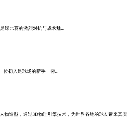
球比赛的激烈对抗与战术魅...
一位初入足球场的新手，需...
爱的人物造型，通过3D物理引擎技术，为世界各地的球友带来真实