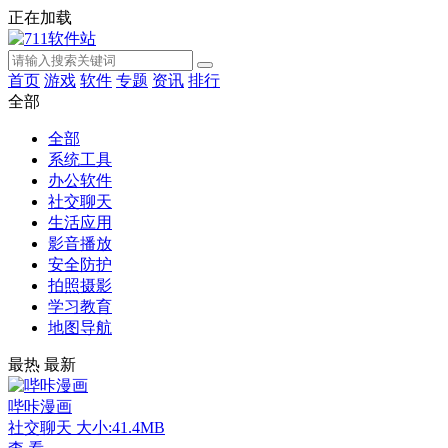
正在加载
首页
游戏
软件
专题
资讯
排行
全部
全部
系统工具
办公软件
社交聊天
生活应用
影音播放
安全防护
拍照摄影
学习教育
地图导航
最热
最新
哔咔漫画
社交聊天
大小:41.4MB