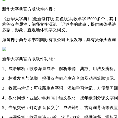
新华大字典官方版软件内容：
《新华大字典》(最新修订版·彩色版)共收单字15000多个，其
构等汉字属性，阐释文字源流，记述字的故事，提供四体书法，
多副，形象、直观地体现字义词义。
海笛携手商务印书馆国际有限公司正版发布，具有摄像头查词
新华大字典官方版软件功能：
1、成语解析：收录海量成语，解析来源、典故、用法及辨析。
2、标准发音与笔顺：提供汉字标准发音音频及动画笔顺演示。
3、收藏与笔记：可收藏重点字词、添加学习笔记，方便复习
4、教材同步：匹配小学到高中语文教材，按年级划分课文字
5、专项突破：针对多音多义字、成语辨析、古诗词背诵等设
6、诗词鉴赏：收录唐诗300首、宋词300首，提供注释、赏析