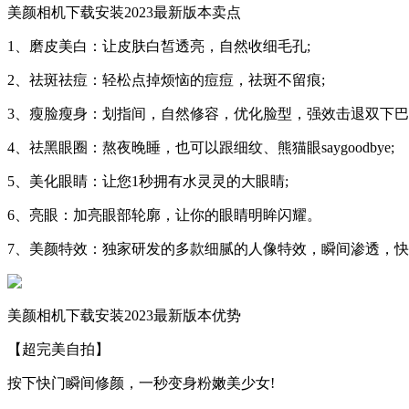
美颜相机下载安装2023最新版本卖点
1、磨皮美白：让皮肤白皙透亮，自然收细毛孔;
2、祛斑祛痘：轻松点掉烦恼的痘痘，祛斑不留痕;
3、瘦脸瘦身：划指间，自然修容，优化脸型，强效击退双下巴
4、祛黑眼圈：熬夜晚睡，也可以跟细纹、熊猫眼saygoodbye;
5、美化眼睛：让您1秒拥有水灵灵的大眼睛;
6、亮眼：加亮眼部轮廓，让你的眼睛明眸闪耀。
7、美颜特效：独家研发的多款细腻的人像特效，瞬间渗透，
美颜相机下载安装2023最新版本优势
【超完美自拍】
按下快门瞬间修颜，一秒变身粉嫩美少女!