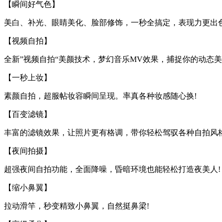
【瞬间好气色】
美白、补光、眼睛美化、脸部修饰，一秒全搞定，表现力更出
【视频自拍】
全新”视频自拍“美颜技术，梦幻音乐MV效果，捕捉你的动态
【一秒上妆】
素颜自拍，超服帖妆容瞬间呈现。率真各种妆感随心换!
【百变滤镜】
丰富的滤镜效果，让照片更有格调，带你轻松驾驭各种自拍风格
【夜间拍摄】
超强夜间自拍功能，全面降噪，昏暗环境也能轻松打造夜美人!
【缩小鼻翼】
拉动滑竿，秒变精致小鼻翼，自然挺鼻梁!