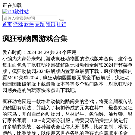
正在加载
首页
游戏
软件
专题
资讯
排行
疯狂动物园游戏合集
发布时间：2024-04-29
共
28
个应用
小编为大家带来热门游戏疯狂动物园的游戏版本合集，这个合
集里面包含了疯狂动物园破解版无限动物全解锁2024作弊菜单
版，疯狂动物园2024破解版内置菜单最新下载，疯狂动物园内
置MOD菜单2024，疯狂动物园国服无限金币破解版，疯狂动
物园国服破解版下载最新版本等等多个热门版本，对疯狂动物
园感兴趣的为玩家快来点击下载吧。
疯狂动物园是一款培养动物跑酷闯关的游戏，将完全颠覆传统
跑酷固有玩法，并融入了模拟养成的元素在其中，最喜欢发狂
的鸵鸟，开创自己的动物园，丛林野牛、象伯爵、油炸狮、银
行家长颈鹿，100+奇宠等你驯服，需要灵活的操控人物进行
许多精彩挑战，各种游戏会让你大开眼界，比如复制，模拟，
跑酷，比赛等等，以便迎来世界各地的游客光临赚取更多金