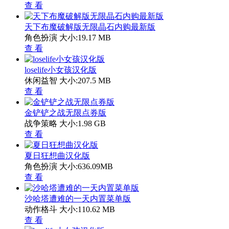
查 看
天下布魔破解版无限晶石内购最新版
角色扮演
大小:19.17 MB
查 看
loselife小女孩汉化版
休闲益智
大小:207.5 MB
查 看
金铲铲之战无限点券版
战争策略
大小:1.98 GB
查 看
夏日狂想曲汉化版
角色扮演
大小:636.09MB
查 看
沙哈塔遭难的一天内置菜单版
动作格斗
大小:110.62 MB
查 看