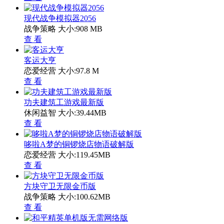
现代战争模拟器2056
战争策略
大小:908 MB
查 看
客运大亨
恋爱经营
大小:97.8 M
查 看
功夫建筑工游戏最新版
休闲益智
大小:39.44MB
查 看
哆啦A梦的铜锣烧店物语破解版
恋爱经营
大小:119.45MB
查 看
方块守卫无限金币版
战争策略
大小:100.62MB
查 看