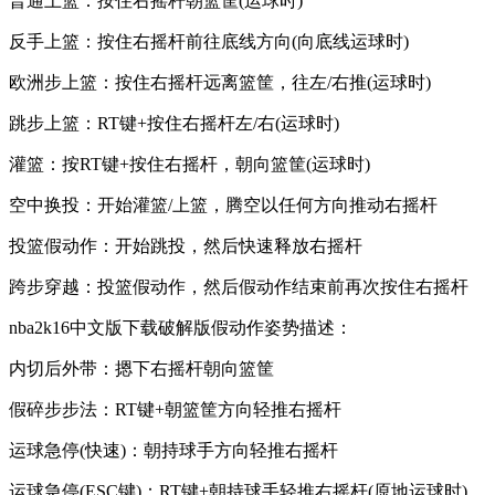
普通上篮：按住右摇杆朝篮筐(运球时)
反手上篮：按住右摇杆前往底线方向(向底线运球时)
欧洲步上篮：按住右摇杆远离篮筐，往左/右推(运球时)
跳步上篮：RT键+按住右摇杆左/右(运球时)
灌篮：按RT键+按住右摇杆，朝向篮筐(运球时)
空中换投：开始灌篮/上篮，腾空以任何方向推动右摇杆
投篮假动作：开始跳投，然后快速释放右摇杆
跨步穿越：投篮假动作，然后假动作结束前再次按住右摇杆
nba2k16中文版下载破解版假动作姿势描述：
内切后外带：摁下右摇杆朝向篮筐
假碎步步法：RT键+朝篮筐方向轻推右摇杆
运球急停(快速)：朝持球手方向轻推右摇杆
运球急停(ESC键)：RT键+朝持球手轻推右摇杆(原地运球时)