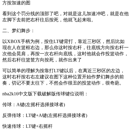
方按加速的图
看到这个罚分线的顶部了吧，对就是这儿加速冲吧，就是在他
左脚下去前把右杆往后按死，他就飞起来啦。
二、梦幻舞步：
以XBOX手柄为例，按住LT键背打，靠近三秒区，然后比如
现在人在篮框右边，那么你这时按右杆，往底线方向按右杆一
次他会晃肩，再按一次右杆向底线，这时他就会作投篮动作，
然后右杆往篮筐方向按死，就作出来了
可以简单的理解为按靠打LT键以后，在离近三秒区的左边，
这时右杆按右右左建议在图下这种位置开始作梦幻舞步的前
奏，切记不要太往下，不然会作很丑的投篮动作，很奇葩。
nba2k16中文版下载破解版传球键位说明：
传球：A键(左摇杆选择接球者)
反弹传球：LT键+A键(左摇杆选择接球者)
快速传球：LT键+右摇杆