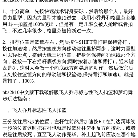
1、十分简单，先按快速战术背身要球，然后给那个人，最好
是力量型，因为力量型才能顶进去，我用小乔丹和格里芬都能
用出~~扣篮是100%使出，但是有一定几率会被人抢断或者扣
飞，不过几率很少，格里芬被抢断过一次。
2、推荐位置是篮筐左右，然后按住SHIFT背打键保持背打，
按住加速键，然后按篮筐方向移动键往里挤两步，这时力量型
可以轻松点，挤到大概三秒位置，把身体保持向罚球线那个方
向，轻按一下右摇杆底线方向(同时按着加速和背打)，通常键
盘是8，这时人会做一个向底线方向晃肩的动作。然后做完后
立刻按住篮筐方向的移动键和投篮键(保持背打和加速)。就是
暴扣了，100%。
nba2k16中文版下载破解版飞人乔丹标志性飞人扣篮和梦幻舞
步玩法指南：
一、飞人乔丹标志性飞人扣篮：
三分线往后3步的位置，左杆往前然后加速按RT,在到达罚球线
一步的位置这时把右杆也就是投篮杆往篮框反方向按死，或者
说是往后按死，直至飞人动作完毕。补上起飞前应该在哪个地