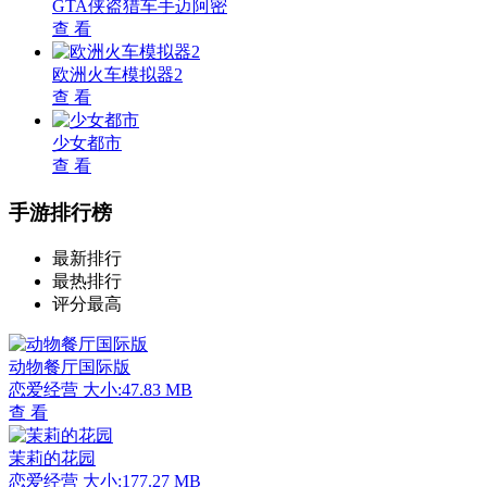
GTA侠盗猎车手迈阿密
查 看
欧洲火车模拟器2
查 看
少女都市
查 看
手游排行榜
最新排行
最热排行
评分最高
动物餐厅国际版
恋爱经营
大小:47.83 MB
查 看
茉莉的花园
恋爱经营
大小:177.27 MB