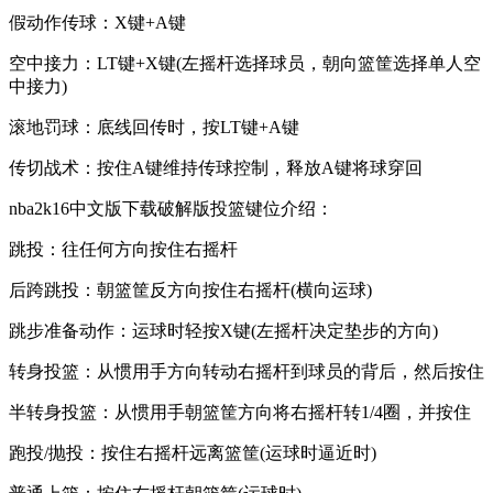
假动作传球：X键+A键
空中接力：LT键+X键(左摇杆选择球员，朝向篮筐选择单人空
中接力)
滚地罚球：底线回传时，按LT键+A键
传切战术：按住A键维持传球控制，释放A键将球穿回
nba2k16中文版下载破解版投篮键位介绍：
跳投：往任何方向按住右摇杆
后跨跳投：朝篮筐反方向按住右摇杆(横向运球)
跳步准备动作：运球时轻按X键(左摇杆决定垫步的方向)
转身投篮：从惯用手方向转动右摇杆到球员的背后，然后按住
半转身投篮：从惯用手朝篮筐方向将右摇杆转1/4圈，并按住
跑投/抛投：按住右摇杆远离篮筐(运球时逼近时)