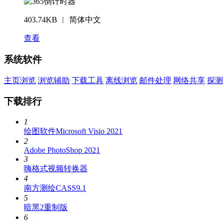
403.74KB ︱ 简体中文
查看
系统软件
主页浏览
浏览辅助
下载工具
离线浏览
邮件处理
网络共享
探测
下载排行
1
绘图软件Microsoft Visio 2021
2
Adobe PhotoShop 2021
3
嗨格式视频转换器
4
南方测绘CASS9.1
5
暗黑2重制版
6