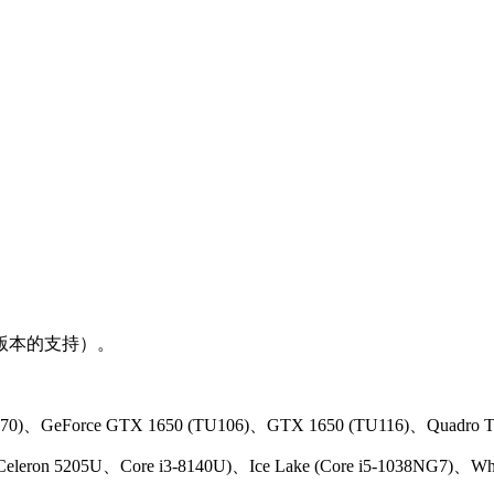
2和64位版本的支持）。
、GeForce GTX 1650 (TU106)、GTX 1650 (TU116)、Quadro 
n 5205U、Core i3-8140U)、Ice Lake (Core i5-1038NG7)、Whis