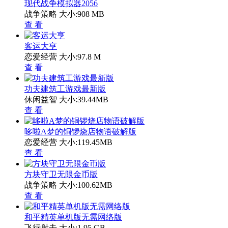
现代战争模拟器2056
战争策略
大小:908 MB
查 看
客运大亨
恋爱经营
大小:97.8 M
查 看
功夫建筑工游戏最新版
休闲益智
大小:39.44MB
查 看
哆啦A梦的铜锣烧店物语破解版
恋爱经营
大小:119.45MB
查 看
方块守卫无限金币版
战争策略
大小:100.62MB
查 看
和平精英单机版无需网络版
飞行射击
大小:1.95 GB