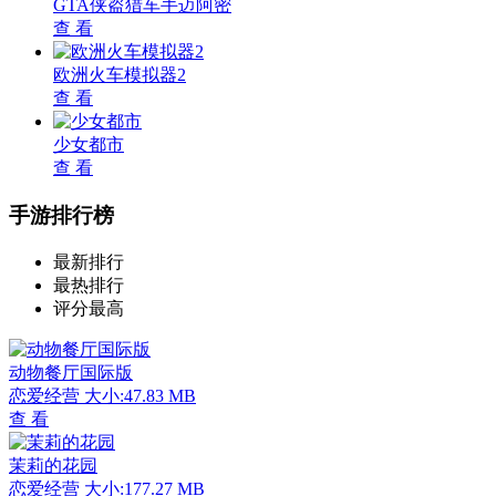
GTA侠盗猎车手迈阿密
查 看
欧洲火车模拟器2
查 看
少女都市
查 看
手游排行榜
最新排行
最热排行
评分最高
动物餐厅国际版
恋爱经营
大小:47.83 MB
查 看
茉莉的花园
恋爱经营
大小:177.27 MB