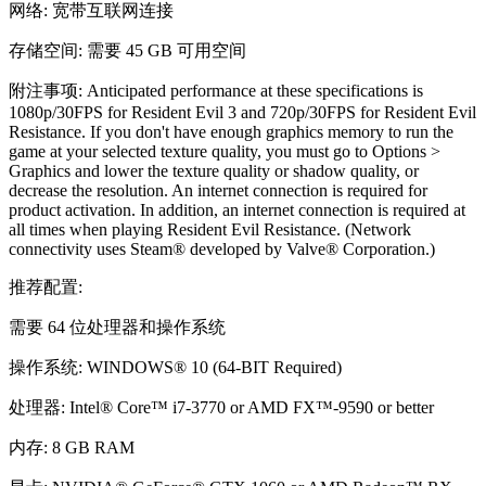
网络: 宽带互联网连接
存储空间: 需要 45 GB 可用空间
附注事项: Anticipated performance at these specifications is
1080p/30FPS for Resident Evil 3 and 720p/30FPS for Resident Evil
Resistance. If you don't have enough graphics memory to run the
game at your selected texture quality, you must go to Options >
Graphics and lower the texture quality or shadow quality, or
decrease the resolution. An internet connection is required for
product activation. In addition, an internet connection is required at
all times when playing Resident Evil Resistance. (Network
connectivity uses Steam® developed by Valve® Corporation.)
推荐配置:
需要 64 位处理器和操作系统
操作系统: WINDOWS® 10 (64-BIT Required)
处理器: Intel® Core™ i7-3770 or AMD FX™-9590 or better
内存: 8 GB RAM