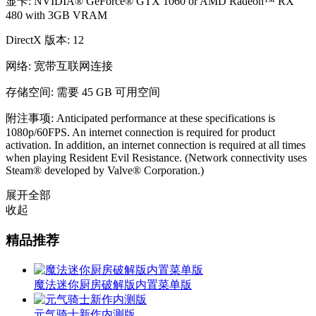
显卡: NVIDIA® GeForce® GTX 1060 or AMD Radeon™ RX
480 with 3GB VRAM
DirectX 版本: 12
网络: 宽带互联网连接
存储空间: 需要 45 GB 可用空间
附注事项: Anticipated performance at these specifications is
1080p/60FPS. An internet connection is required for product
activation. In addition, an internet connection is required at all times
when playing Resident Evil Resistance. (Network connectivity uses
Steam® developed by Valve® Corporation.)
展开全部
收起
精品推荐
魔法迷你厨房破解版内置菜单版
元气骑士新作内测版